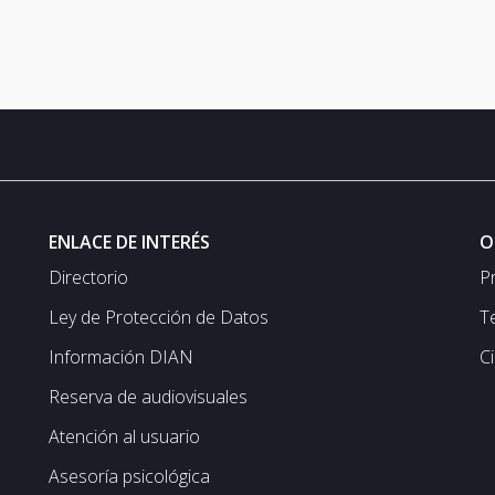
ENLACE DE INTERÉS
O
Directorio
P
Ley de Protección de Datos
T
Información DIAN
C
Reserva de audiovisuales
Atención al usuario
Asesoría psicológica