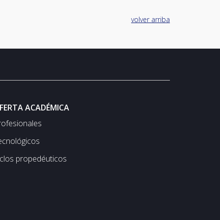
volver arriba
FERTA ACADÉMICA
rofesionales
ecnológicos
iclos propedéuticos