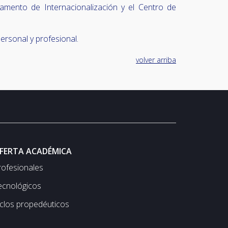
tamento de Internacionalización y el Centro de
rsonal y profesional.
volver arriba
FERTA ACADÉMICA
rofesionales
ecnológicos
iclos propedéuticos