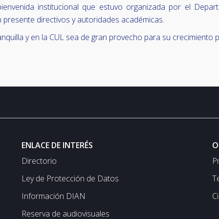
bienvenida institucional que estuvo organizada por el Depar
n presente directivos y autoridades académicas.
uilla y en la CUL sea de gran provecho para su crecimiento pe
ENLACE DE INTERÉS
O
Directorio
P
Ley de Protección de Datos
T
Información DIAN
C
Reserva de audiovisuales