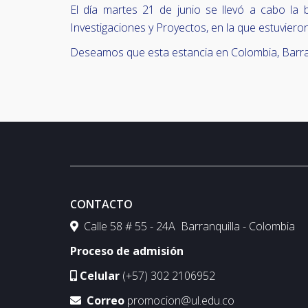
El día martes 21 de junio se llevó a cabo la 
Investigaciones y Proyectos, en la que estuviero
Deseamos que esta estancia en Colombia, Barranq
CONTACTO
Calle 58 # 55 - 24A Barranquilla - Colombia
Proceso de admisión
Celular
(+57) 302 2106952
Correo
promocion@ul.edu.co