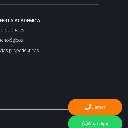
FERTA ACADÉMICA
rofesionales
ecnológicos
iclos propedéuticos
Llamar
WhatsApp