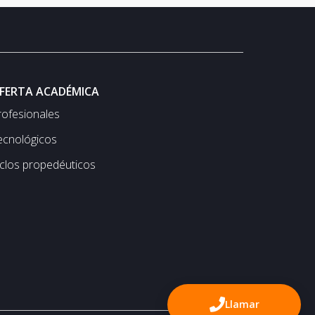
FERTA ACADÉMICA
rofesionales
ecnológicos
iclos propedéuticos
Llamar